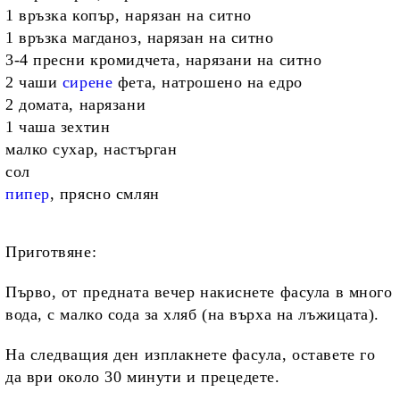
1 връзка копър, нарязан на ситно
1 връзка магданоз, нарязан на ситно
3-4 пресни кромидчета, нарязани на ситно
2 чаши
сирене
фета, натрошено на едро
2 домата, нарязани
1 чаша зехтин
малко сухар, настърган
сол
пипер
, прясно смлян
Приготвяне:
Първо, от предната вечер накиснете фасула в много
вода, с малко сода за хляб (на върха на лъжицата).
На следващия ден изплакнете фасула, оставете го
да ври около 30 минути и прецедете.