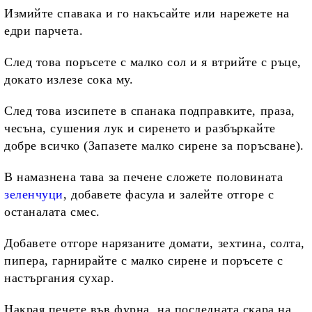
Измийте спавака и го накъсайте или нарежете на
едри парчета.
След това поръсете с малко сол и я втрийте с ръце,
докато излезе сока му.
След това изсипете в спанака подправките, праза,
чесъна, сушения лук и сиренето и разбъркайте
добре всичко (Запазете малко сирене за поръсване).
В намазнена тава за печене сложете половината
зеленчуци
, добавете фасула и залейте отгоре с
останалата смес.
Добавете отгоре нарязаните домати, зехтина, солта,
пипера, гарнирайте с малко сирене и поръсете с
настъргания сухар.
Накрая печете във фурна, на последната скара на