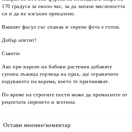
170 градуса за около час, за да запази маслеността
си и да не изсъхне прекалено.
Вашият фасул със спанак и сирене фета е готов.
Добър апетит!
Съвети:
Ако при варене на бобови растения добавяте
супена лъжица горчица на прах, ще ограничите
подуването на корема, което те причиняват.
По време на строгите пости може да премахнете от
рецептата сиренето и зехтина.
Остави мнение/коментар