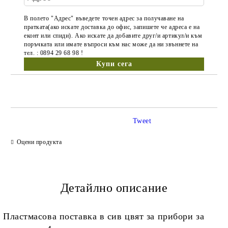
В полето "Адрес" въведете точен адрес за получаване на
пратката(ако искате доставка до офис, запишете че адреса е на
еконт или спиди). Ако искате да добавите друг/и артикул/и към
поръчката или имате въпроси към нас може да ни звъннете на
тел. : 0894 29 68 98 !
Tweet
Оцени продукта
Детайлно описание
Пластмасова поставка в сив цвят за прибори за