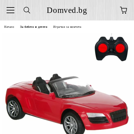
Domved.bg
Начало
За бебето и детето
Играчки за момчета