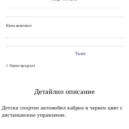
Няма наличност
Добави в желани
Tweet
Оцени продукта
Детайлно описание
Детски спортен автомобил кабрио в червен цвят с
дистанционно управление.