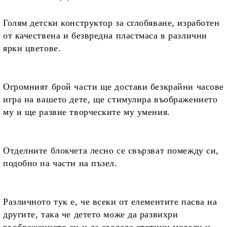
Голям детски конструктор за сглобяване, изработен
от качествена и безвредна пластмаса в различни
ярки цветове.
Огромният брой части ще достави безкрайни часове
игра на вашето дете,
ще стимулира въображението
му и ще развие творческите му умения.
Отделните блокчета лесно се свързват помежду си,
подобно на части на пъзел.
Различното тук е, че
всеки от елементите пасва на
другите, така че детето може да развихри