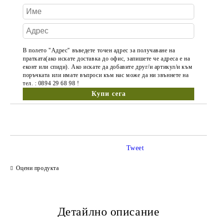
В полето "Адрес" въведете точен адрес за получаване на
пратката(ако искате доставка до офис, запишете че адреса е на
еконт или спиди). Ако искате да добавите друг/и артикул/и към
поръчката или имате въпроси към нас може да ни звъннете на
тел. : 0894 29 68 98 !
Tweet
Оцени продукта
Детайлно описание