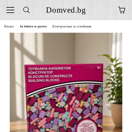
Domved.bg
Начало
За бебето и детето
Конструктори за сглобяване