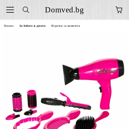
Domved.bg
Начало
За бебето и детето
Играчки за момичета