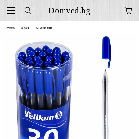
Domved.bg
Начало
Офис
Химикалки