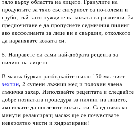
тяло върху областта на лицето. Гранулите на
продуктите за тяло със сигурност са по-големи и
груби, тъй като нуждите на кожата са различни. За
предпочитане е да пропуснете седмичния пилинг
ако ексфолианта за лице ви е свършил, отколкото
да наранявате кожата си.
5. Направете си сами най-добрата рецепта за
пилинг на лицето
В малък буркан разбъркайте около 150 мл. чист
зехтин
, 2 супени лъжици мед и половин чаена
лъжичка захар. Използвайте рецептата и следвайте
добре познатата процедура за пилинг на лицето,
ако искате да поглезите кожата си. След няколко
минути релаксиращ масаж ще се почувствате
невероятно чисти и хидратирани!