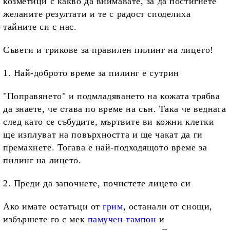
козметици с какво да внимавате, за да постигнете
желаните резултати и те с радост споделиха
тайните си с нас.
Съвети и трикове за правилен пилинг на лицето!
1. Най-доброто време за пилинг е сутрин
"Поправянето" и подмладяването на кожата трябва
да знаете, че става по време на сън. Така че веднага
след като се събудите, мъртвите ви кожни клетки
ще изплуват на повърхността и ще чакат да ги
премахнете. Тогава е най-подходящото време за
пилинг на лицето.
2. Преди да започнете, почистете лицето си
Ако имате остатъци от
грим
, останали от снощи,
избършете го с мек
памучен тампон
и