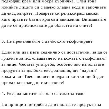
подходящ крем или мокра кърпичка. След това
измийте лицето си с малко хладка вода и започнете
да ексфолирате. Подарете си релаксиращ масаж,
като правите бавни кръгови движения. Внимавайте
да не се приближавате до областта на очите!
3. Не прекалявайте с дълбокото ексфолиране
Един или два пъти седмично са достатъчни, за да се
грижите за подмладяването на кожата с ексфолиант
за лице. Честата употреба, особено ако използвате
продукти за дълбока ексфолиация, ще "нарани"
кожата ви. Тоест новите и здрави клетки ще бъдат
премахнати заедно с мъртвите!
4. Ексфолиантите за тяло са само за тяло
По принцип не трябва да използвате продукти за