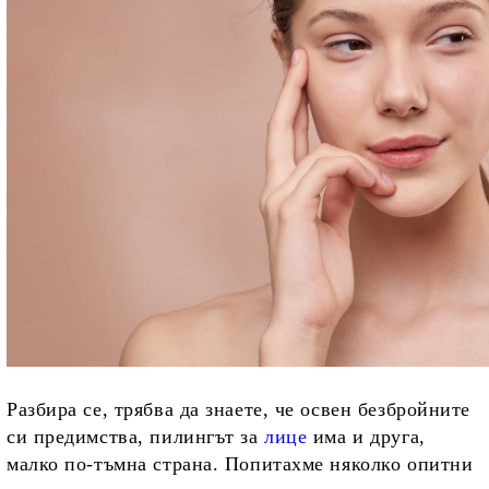
Разбира се, трябва да знаете, че освен безбройните
си предимства, пилингът за
лице
има и друга,
малко по-тъмна страна. Попитахме няколко опитни