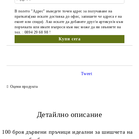
В полето "Адрес" въведете точен адрес за получаване на
пратката(ако искате доставка до офис, запишете че адреса е на
еконт или спиди). Ако искате да добавите друг/и артикул/и към
поръчката или имате въпроси към нас може да ни звъннете на
тел. : 0894 29 68 98 !
Tweet
Оцени продукта
Детайлно описание
100 броя дървени пръчици идеални за шишчета на