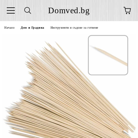
Domved.bg
Начало
Дом и Градина
Инструменти и съдове за готвене