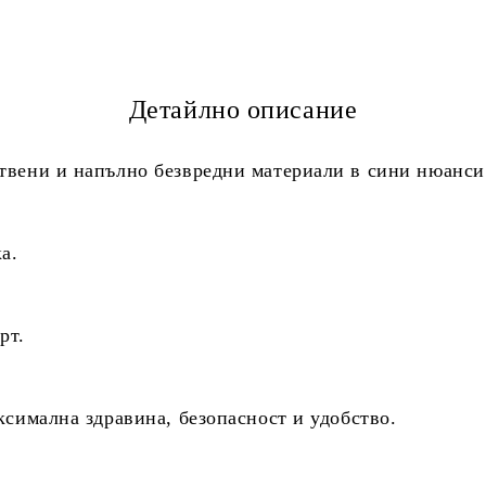
Детайлно описание
твени и напълно безвредни материали в сини нюанси
а.
рт.
ксимална здравина, безопасност и удобство.