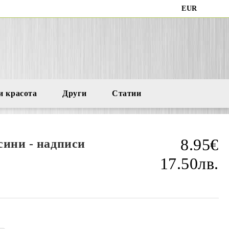
EUR
и красота
Други
Статии
8.95€
сини - надписи
17.50лв.