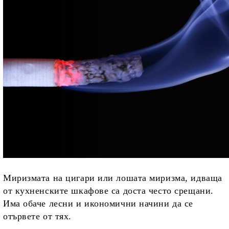
Миризмата на цигари или лошата миризма, идваща
от кухненските шкафове са доста често срещани.
Има обаче лесни и икономични начини да се
отървете от тях.