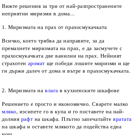
Вижте решения за три от най-разпространените
неприятни миризми в дома...
1. Миризмата на прах от прахосмукачката
Всичко, което трябва да направите, за да
премахнете миризмата на прах, е да засмучете с
прахосмукачката две ванилии на прах. Нейният
страхотен
аромат
ще победи лошите миризми и ще
ги държи далеч от дома и вътре в прахосмукачката.
2. Миризмата на
влага
в кухненските шкафове
Решението е просто и икономично. Сварете малко
мляко
, изсипете го в купа и го поставете на най-
долния
рафт
на шкафа. Плътно запечатайте
вратата
на шкафа и оставете млякото да подейства една
нощ.