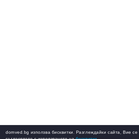
domved.bg използва бисквитки. Разглеждайки сайта, Вие се
съгласявате с използването на
бисквитки.