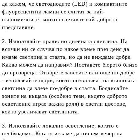
да кажем, че светодиодите (
LED
) и компактните
флуоресцентни лампи се считат за най-
икономичните, които съчетават най-доброто
представяне.
2. Използвайте правилно дневната светлина. На
всички ни се случва по някое време през деня да
имаме
светлина в стаята
, но да не виждаме добре.
Какво можем да направим? Поставете бюрото близо
до прозореца. Отворете завесите или още по-добре
- използвайте щори, които позволяват на външната
светлина да влезе по-добре в стаята. Боядисайте
зоните на къщата (особено тези, където доброто
осветление играе важна роля) в светли цветове,
които увеличават светлината.
3. Използвайте
локално осветление
, когато е
необходимо. Когато искаме да пишем вечер на