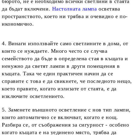
бюрото, не е необходимо всички светлини в стаята
да бъдат включени.
Настолната лампа
осветява
пространството, което ни трябва и очевидно е по-
икономично.
4. Винаги използвайте само светлините в дома, от
които се нуждаете. Много често се случва
семейството да бъде в определена стая в къщата и
ненужно да светят лампи в други помещения в
къщата. Така че един практичен начин да се
справите с това е да свикнете, че последното нещо,
което правите, когато излизате от стаята, е да
изключите осветлението.
5. Заменете външното осветление с нов тип лампи,
които автоматично се включват, когато е нощ.
Разбира се, от съображения за сигурност - особено
когато къщата е на уединено място, трябва да