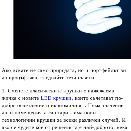
Ако искате не само природата, но и портфейлът ви
да процъфтява, следвайте тези съвети!
1. Сменете класическите крушки с нажежаема
жичка с новите
LED крушки
,
които съчетават по-
добро осветление и икономичност. Няма значение
дали помещенията са стари - има нови
технологични крушки за всеки различен случай. И
ако се чудите кое от решенията е най-доброто, нека