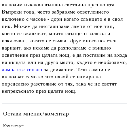
включим някаква външна светлина през нощта.
Въпреки това, често забравяме осветлението
включено с часове - дори когато слънцето е в своя
пик. Можем да инсталираме лампи от нов тип,
които се включват, когато слънцето залязва и
изключват, когато се съмва. Друг много полезен
вариант, ако искаме да разполагаме с външно
осветление през цялата нощ, е да поставим на входа
на къщата или на друго място, където е необходимо,
лампа със сензор
за движение. Тези лампи се
включват само когато някой се намира на
определено разстояние от тях, така че не светят
непрекъснато през цялата нощ.
Остави мнение/коментар
Коментар:
*